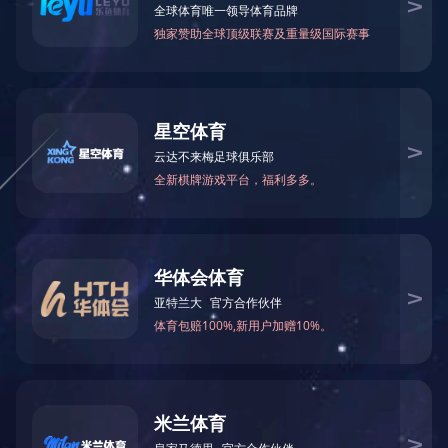
等权威机构联合发布的《2025中国品牌价值评价信息》揭
晓，公司以品牌强度888分，位列医药健康类第13名，较去年
跃升11位；品牌价值18.35亿元，位列第31名。
此次，公司已连续四年位居中国品牌价值榜。未来，将
始终以“健康中国2030”战略为纲领，聚焦品牌效应，赋能全产
业协同创新，做具有“金陵药业”特色的“大健康领域引领者”。