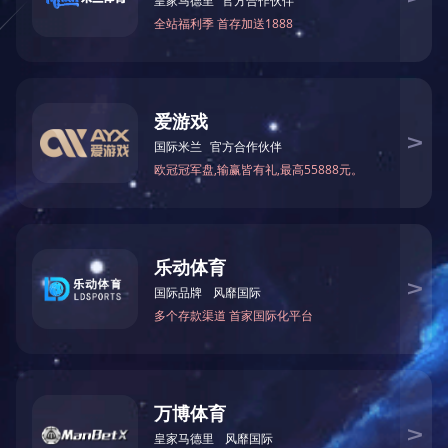
上一篇：
公司在2025中国医院创新力大会上揽获多项殊荣
下一篇：
公司召开2024年度QES体系管理评审会
爱游戏ayx官方网页
地址：中国·江苏省南京市中央路238号
关于我们
新闻中心
医康养
招标公告
投资者关系
招贤纳士